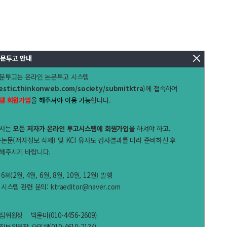
문투고 안내
논문투고는
온라인 논문투고 시스템
estic.thinkonweb.com/society/submitktra
​)
에 접속하여
템 회원가입
을 해주셔야 이용 가능
합니다.
해서는
모든 저자가 온라인 투고시스템에 회원가입
을 하셔야 하고,
논문(저자정보 삭제) 및 KCI 유사도 검사결과를 미리 준비하신 후
해주시기 바랍니다.
(2월, 4월, 6월, 8월, 10월, 12월) 발행
템 관련 문의: ktraeditor@naver.com​
편집위원장
박윤미
(010-
4456-
2609
)
위원장 오민재(010-4610-2134)