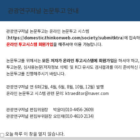
관광연구저널 논문투고 안내
관광연구저널 논문투고는
온라인 논문투고 시스템
(
https://domestic.thinkonweb.com/society/submitktra
​)
에 접속
온라인 투고시스템 회원가입
을 해주셔야 이용 가능
합니다.
논문투고를 위해서는
모든 저자가 온라인 투고시스템에 회원가입
을 하셔야 하고,
투고논문, 심사용논문(저자정보 삭제) 및 KCI 유사도 검사결과를 미리 준비하신 
논문투고를 진행해주시기 바랍니다.
관광연구저널 연 6회(2월, 4월, 6월, 8월, 10월, 12월) 발행
온라인 논문투고 시스템 관련 문의: ktraeditor@naver.com​
관광연구저널 편집위원장
박윤미
(010-
4456-
2609
)
관광연구저널 편집부위원장 오민재(010-4610-2134)
오늘 하루 이 창을 열지 않습니다.